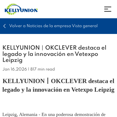
Volver a Noticias de la empresa Vista general
empresa
productos
KELLYUNION丨OKCLEVER destaca el
legado y la innovación en Vetexpo
Leipzig
noticias
Jan 16,2026 | 817 min read
Descargar
KELLYUNION丨OKCLEVER destaca el
legado y la innovación en Vetexpo Leipzig
Póngase en contacto con
idioma
Leipzig, Alemania - En una poderosa demostración de