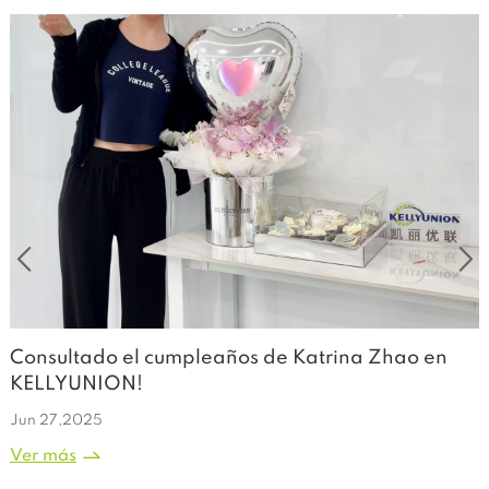
Consultado el cumpleaños de Katrina Zhao en
¡
KELLYUNION!
a
Jun 27,2025
J
Ver más
V