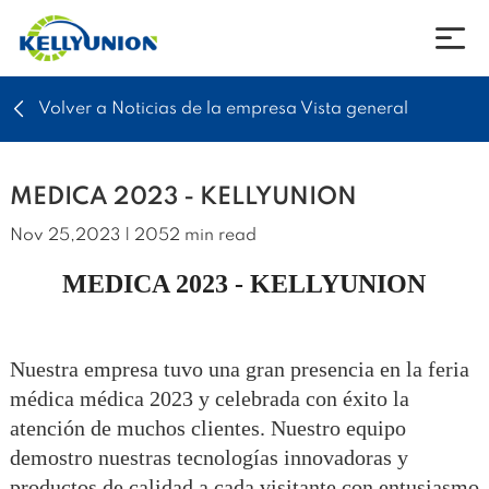
Volver a Noticias de la empresa Vista general
empresa
productos
MEDICA 2023 - KELLYUNION
Nov 25,2023 | 2052 min read
noticias
MEDICA 2023 - KELLYUNION
Descargar
Nuestra empresa tuvo una gran presencia en la feria
Póngase en contacto con
médica médica 2023 y celebrada con éxito la
atención de muchos clientes. Nuestro equipo
idioma
demostro nuestras tecnologías innovadoras y
productos de calidad a cada visitante con entusiasmo