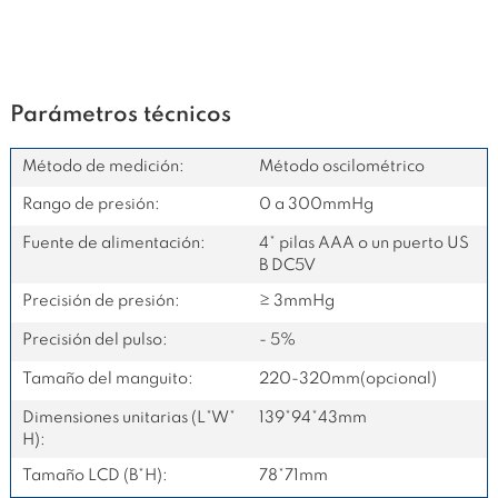
Parámetros técnicos
Método de medición:
Método oscilométrico
Rango de presión:
0 a 300mmHg
Fuente de alimentación:
4* pilas AAA o un puerto US
B DC5V
Precisión de presión:
≥ 3mmHg
Precisión del pulso:
- 5%
Tamaño del manguito:
220-320mm(opcional)
Dimensiones unitarias (L*W*
139*94*43mm
H):
Tamaño LCD (B*H):
78*71mm