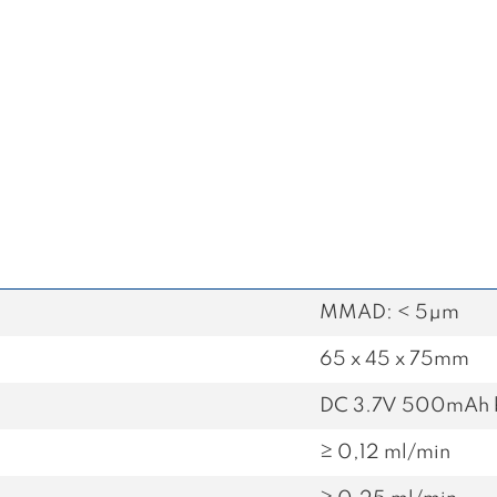
MMAD: < 5μm
65 x 45 x 75mm
DC 3.7V 500mAh b
≥ 0,12 ml/min