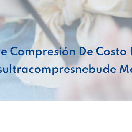
e Compresión De Costo D
ultracompresnebude Má