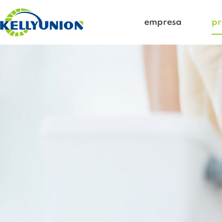
empresa
pr
ho
Vi
Cu
Ve
Ho
Re