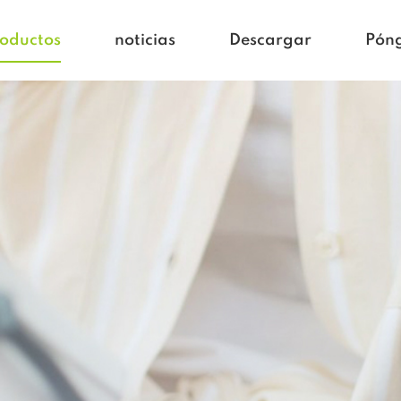
oductos
noticias
Descargar
Póng
gar
Blogs en Blogs
da activa
Noticias de la empresa
idado de niños
tcare
spital
hacare