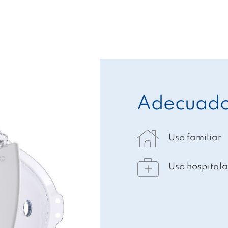
Adecuado
Uso familiar
Uso hospitala