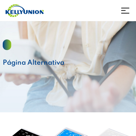
empresa
productos
Página Alternativa
noticias
Descargar
Póngase en contacto con
idioma